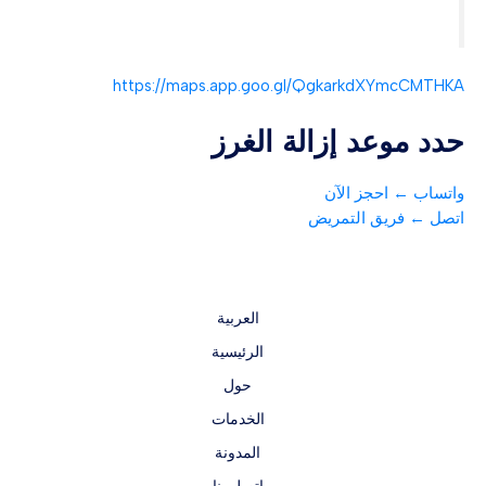
https://maps.app.goo.gl/QgkarkdXYmcCMTHKA
حدد موعد إزالة الغرز
واتساب ← احجز الآن
اتصل ← فريق التمريض
العربية
الرئيسية
حول
الخدمات
المدونة