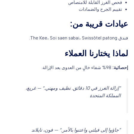
فحص الغرز القابلة للامتصاص
تقييم الجرح والضمادات
عيادات قريبة من:
فندق The Kee، Soi saen sabai، Swissôtel patong.
لماذا يختارنا العملاء
إحصائية:
98% شفاء خالٍ من العدوى بعد الإزالة.
”إزالة الغرز في 10 دقائق. نظيف ومهني.“ — غريغ،
المملكة المتحدة
”جاؤوا إلى فيلتي واعتنوا بالأمر.“ — فون، تايلاند