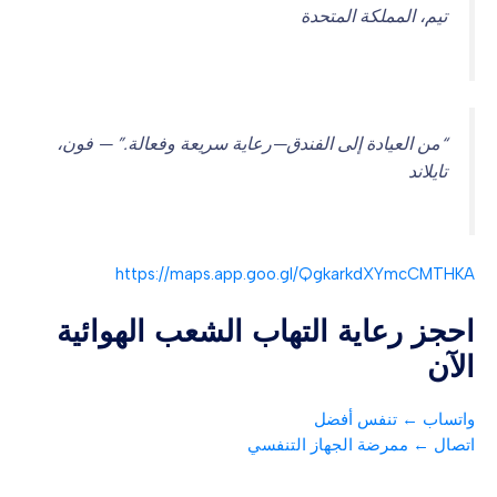
تيم، المملكة المتحدة
“من العيادة إلى الفندق—رعاية سريعة وفعالة.” — فون،
تايلاند
https://maps.app.goo.gl/QgkarkdXYmcCMTHKA
احجز رعاية التهاب الشعب الهوائية
الآن
واتساب ← تنفس أفضل
اتصال ← ممرضة الجهاز التنفسي