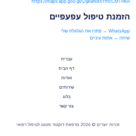
https://maps.app.goo.gl/QgkarkdXYmcCMTHKA
הזמנת טיפול עפעפיים
WhatsApp → פתרו את הגלגלת שלי
שיחה → אחות עיניים
עברית
דף הבית
אודות
שירותים
בלוג
צור קשר
זכויות יוצרים © 2026 מרפאת דוקטור פטונג לטיפול רפואי