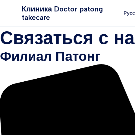
Перейти
Клиника Doctor patong
к
Русс
takecare
содержимому
Связаться с н
Филиал Патонг