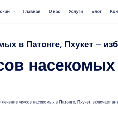
ский
Главная
О нас
Услуги
Блог
Кон
ых в Патонге, Пхукет – изб
сов насекомых 
 лечение укусов насекомых в Патонге, Пхукет, включает а
.