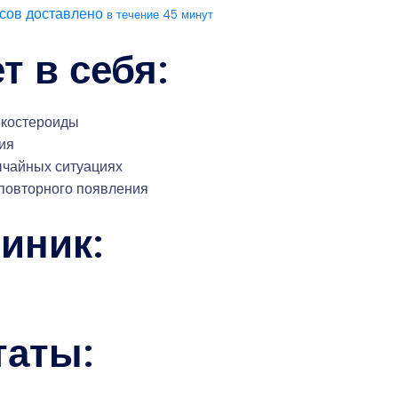
усов доставлено
в течение 45 минут
т в себя:
икостероиды
ия
ычайных ситуациях
повторного появления
иник:
таты: