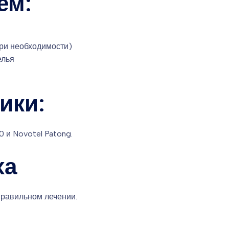
ем:
ри необходимости)
елья
ики:
 и Novotel Patong.
ха
правильном лечении.