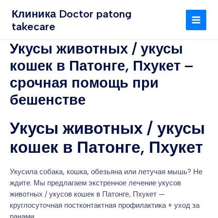
Перейти
MAI
Клиника Doctor patong
к
takecare
MEN
содержимому
Укусы животных / укусы
кошек в Патонге, Пхукет –
срочная помощь при
бешенстве
Укусы животных / укусы
кошек в Патонге, Пхукет
Укусила собака, кошка, обезьяна или летучая мышь? Не
ждите. Мы предлагаем экстренное лечение укусов
животных / укусов кошек в Патонге, Пхукет —
круглосуточная постконтактная профилактика + уход за
ранами.